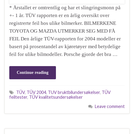
* Årstallet er omtrentlig og har et slingringsmonn på
+- 1 år. TÜV rapporten er en årlig oversikt over
registrerte feil hos ulike bilmerker. BILMERKENE
TOYOTA OG MAZDA UTMERKER SEG MED FÅ
FEIL Den årlige TÜV-rapporten for 2004 modeller er
basert på prosentandel av kjøretøyer med betydelige
feil for ulike bilmodeller. Porsche gjorde det bra …
Continue reading
TÜV
,
TÜV 2004
,
TUV bruktbilundersøkelser
,
TÜV
feiltester
,
TÜV kvalitetsundersøkelser
Leave comment