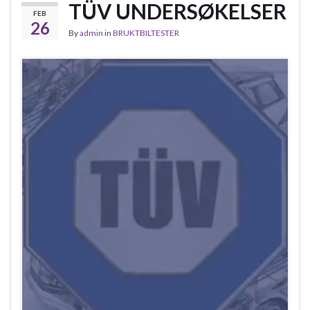
TÜV UNDERSØKELSER
FEB
26
By
admin
in
BRUKTBILTESTER