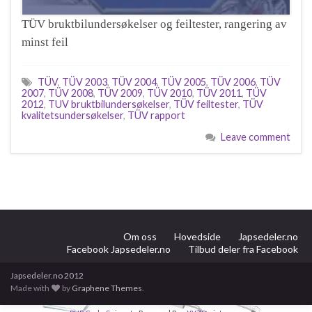
TÜV bruktbilundersøkelser og feiltester, rangering av
minst feil
TÜV
,
TÜV 2003
,
TÜV 2004
,
TÜV 2005
,
TÜV 2006
,
TÜV
2007
,
TÜV 2008
,
TÜV 2009
,
TÜV 2010
,
TÜV 2011
,
TÜV
2012
,
TUV bruktbilundersøkelser
,
TÜV feiltester
,
TÜV
kvalitetsundersøkelser
,
TÜV rapport
Leave comment
Om oss
Hovedside
Japsedeler.no
Facebook Japsedeler.no
Tilbud deler fra Facebook
Japsedeler.no 2012
Made with
by
Graphene Themes
.