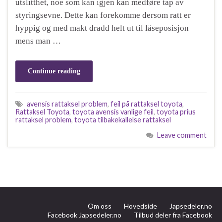
utslitthet, noe som kan igjen kan medføre tap av
styringsevne. Dette kan forekomme dersom ratt er
hyppig og med makt dradd helt ut til låseposisjon
mens man …
Continue reading
avensis rattaksel problem
,
feil på rattaksel toyota
,
Rattaksel Toyota
,
toyota avensis vanlige feil
,
toyota prius
rattaksel problem
,
toyota tilbakekallelse rattaksel
Leave comment
Om oss
Hovedside
Japsedeler.no
Facebook Japsedeler.no
Tilbud deler fra Facebook