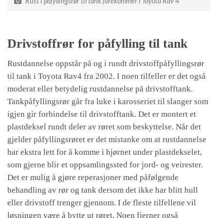
Rust i påfyllingsrør til tank forekommer i Toyota Rav 4
Drivstoffrør for påfylling til tank
Rustdannelse oppstår på og i rundt drivstoffpåfyllingsrør
til tank i Toyota Rav4 fra 2002. I noen tilfeller er det også
moderat eller betydelig rustdannelse på drivstofftank.
Tankpåfyllingsrør går fra luke i karosseriet til slanger som
igjen gir forbindelse til drivstofftank. Det er montert et
plastdeksel rundt deler av røret som beskyttelse. Når det
gjelder påfyllingsrøret er det mistanke om at rustdannelse
har ekstra lett for å komme i hjørnet under plastdekselet,
som gjerne blir et oppsamlingssted for jord- og veirester.
Det er mulig å gjøre reperasjoner med påfølgende
behandling av rør og tank dersom det ikke har blitt hull
eller drivstoff trenger gjennom. I de fleste tilfellene vil
løsningen være å bytte ut røret. Noen fjerner også