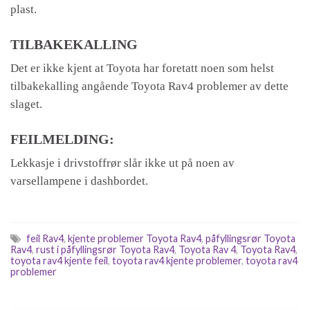
plast.
TILBAKEKALLING
Det er ikke kjent at Toyota har foretatt noen som helst
tilbakekalling angående Toyota Rav4 problemer av dette
slaget.
FEILMELDING:
Lekkasje i drivstoffrør slår ikke ut på noen av
varsellampene i dashbordet.
feil Rav4
,
kjente problemer Toyota Rav4
,
påfyllingsrør Toyota
Rav4
,
rust i påfyllingsrør Toyota Rav4
,
Toyota Rav 4
,
Toyota Rav4
,
toyota rav4 kjente feil
,
toyota rav4 kjente problemer
,
toyota rav4
problemer