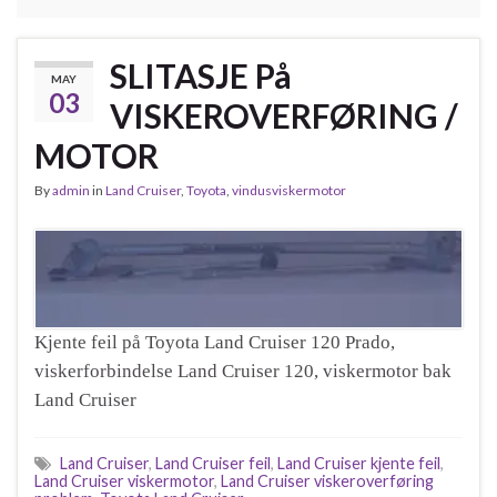
SLITASJE På
MAY
03
VISKEROVERFØRING /
MOTOR
By
admin
in
Land Cruiser
,
Toyota
,
vindusviskermotor
Kjente feil på Toyota Land Cruiser 120 Prado,
viskerforbindelse Land Cruiser 120, viskermotor bak
Land Cruiser
Land Cruiser
,
Land Cruiser feil
,
Land Cruiser kjente feil
,
Land Cruiser viskermotor
,
Land Cruiser viskeroverføring